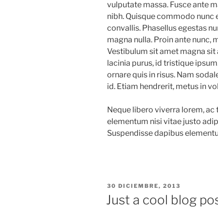
vulputate massa. Fusce ante magn
nibh. Quisque commodo nunc eg
convallis. Phasellus egestas nu
magna nulla. Proin ante nunc, mo
Vestibulum sit amet magna sit 
lacinia purus, id tristique ipsu
ornare quis in risus. Nam sodale
id. Etiam hendrerit, metus in v
Neque libero viverra lorem, ac 
elementum nisi vitae justo adipi
Suspendisse dapibus elementu
PUBLICADO
30 DICIEMBRE, 2013
EN
Just a cool blog po