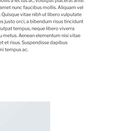
llis a lectus ac, volutpat placerat ante.
amet nunc faucibus mollis. Aliquam vel
m. Quisque vitae nibh ut libero vulputate
s justo orci, a bibendum risus tincidunt
olutpat tempus, neque libero viverra
 eu metus. Aenean elementum nisi vitae
et et risus. Suspendisse dapibus
i tempus ac.