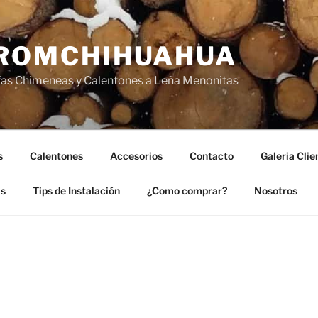
ROMCHIHUAHUA
fas Chimeneas y Calentones a Leña Menonitas
s
Calentones
Accesorios
Contacto
Galeria Clie
as
Tips de Instalación
¿Como comprar?
Nosotros