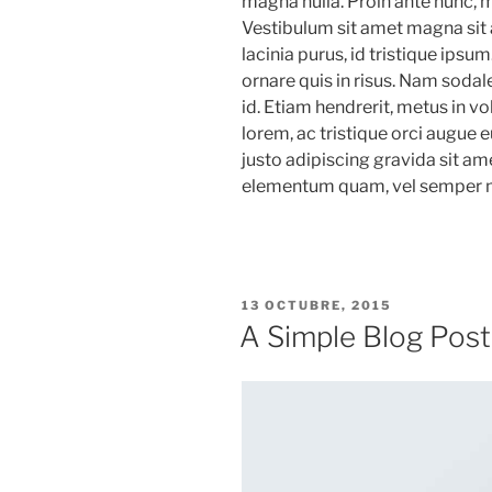
magna nulla. Proin ante nunc, mo
Vestibulum sit amet magna sit 
lacinia purus, id tristique ipsu
ornare quis in risus. Nam sodale
id. Etiam hendrerit, metus in v
lorem, ac tristique orci augue
justo adipiscing gravida sit am
elementum quam, vel semper m
PUBLICADO
13 OCTUBRE, 2015
EN
A Simple Blog Post