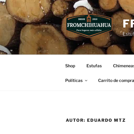
Ir
al
contenido
F
Estu
Shop
Estufas
Chimenea
Políticas
Carrito de compr
AUTOR:
EDUARDO MTZ