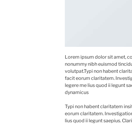
Lorem ipsum dolor sit amet, co
nonummy nibh euismod tincidun
volutpat.Typi non habent clarita
facit eorum claritatem. Invest
legere me lius quod ii legunt s
dynamicus
Typi non habent claritatem insita
eorum claritatem. Investigati
lius quod ii legunt saepius. Cl