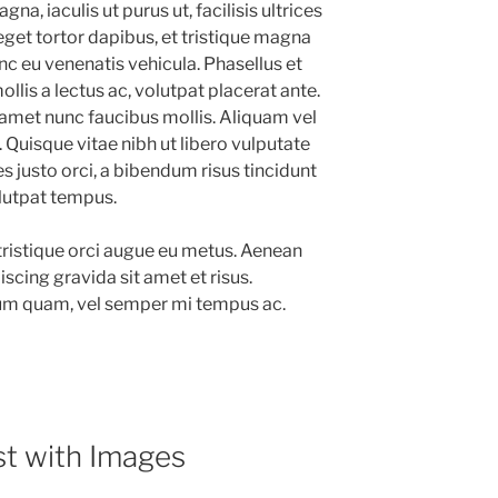
a, iaculis ut purus ut, facilisis ultrices
et tortor dapibus, et tristique magna
nc eu venenatis vehicula. Phasellus et
llis a lectus ac, volutpat placerat ante.
amet nunc faucibus mollis. Aliquam vel
m. Quisque vitae nibh ut libero vulputate
s justo orci, a bibendum risus tincidunt
olutpat tempus.
tristique orci augue eu metus. Aenean
scing gravida sit amet et risus.
m quam, vel semper mi tempus ac.
st with Images