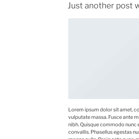
EN
Just another post w
Lorem ipsum dolor sit amet, con
vulputate massa. Fusce ante magn
nibh. Quisque commodo nunc eg
convallis. Phasellus egestas nu