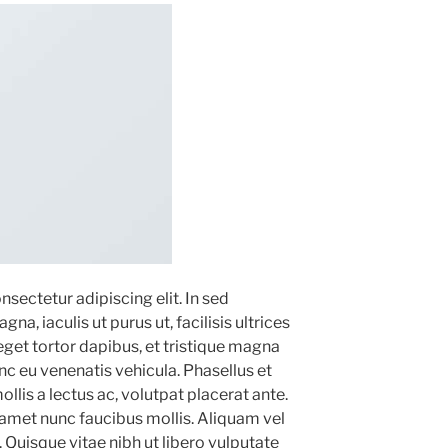
sectetur adipiscing elit. In sed
a, iaculis ut purus ut, facilisis ultrices
et tortor dapibus, et tristique magna
nc eu venenatis vehicula. Phasellus et
llis a lectus ac, volutpat placerat ante.
amet nunc faucibus mollis. Aliquam vel
m. Quisque vitae nibh ut libero vulputate