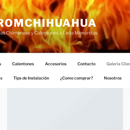
ROMCHIHUAHUA
fas Chimeneas y Calentones a Leña Menonitas
s
Calentones
Accesorios
Contacto
Galeria Clie
as
Tips de Instalación
¿Como comprar?
Nosotros