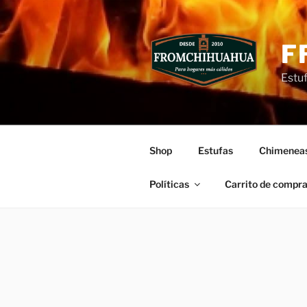
Ir
al
contenido
F
Estu
Shop
Estufas
Chimenea
Políticas
Carrito de compr