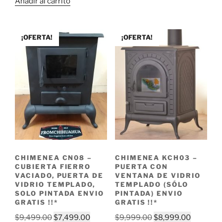
$11,999.00.
$10,49
Añadir al carrito
was:
is:
$29,999.00.
$24,499.00.
¡OFERTA!
¡OFERTA!
CHIMENEA CN08 –
CHIMENEA KCH03 –
CUBIERTA FIERRO
PUERTA CON
VACIADO, PUERTA DE
VENTANA DE VIDRIO
VIDRIO TEMPLADO,
TEMPLADO (SÓLO
SOLO PINTADA ENVIO
PINTADA) ENVIO
GRATIS !!*
GRATIS !!*
Original
Current
Original
Current
$
9,499.00
$
7,499.00
$
9,999.00
$
8,999.00