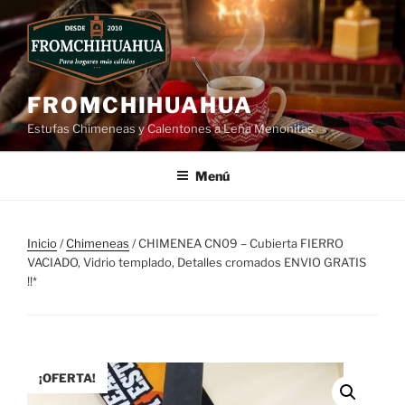
Ir
al
contenido
FROMCHIHUAHUA
Estufas Chimeneas y Calentones a Leña Menonitas
Menú
Inicio
/
Chimeneas
/ CHIMENEA CN09 – Cubierta FIERRO
VACIADO, Vidrio templado, Detalles cromados ENVIO GRATIS
!!*
¡OFERTA!