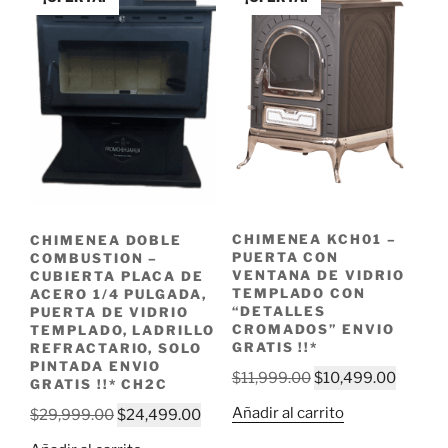
templado,
Detalles
cromados
ENVIO
GRATIS
!!*
cantidad
CHIMENEA KCH01 –
CHIMENEA DOBLE
PUERTA CON
COMBUSTION –
VENTANA DE VIDRIO
CUBIERTA PLACA DE
TEMPLADO CON
ACERO 1/4 PULGADA,
“DETALLES
PUERTA DE VIDRIO
CROMADOS” ENVIO
TEMPLADO, LADRILLO
GRATIS !!*
REFRACTARIO, SOLO
PINTADA ENVIO
Original
Curren
$
11,999.00
$
10,499.00
GRATIS !!* CH2C
price
price
Añadir al carrito
Original
Current
$
29,999.00
$
24,499.00
was:
is:
price
price