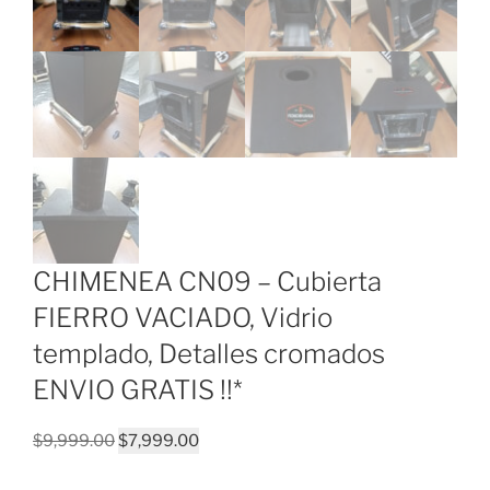
CHIMENEA CN09 – Cubierta
FIERRO VACIADO, Vidrio
templado, Detalles cromados
ENVIO GRATIS !!*
Original
Current
$
9,999.00
$
7,999.00
price
price