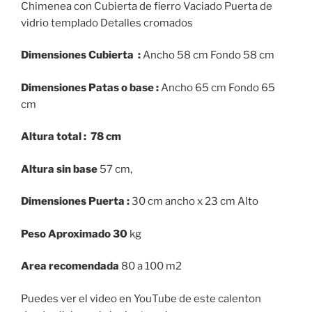
was:
is:
Chimenea con Cubierta de fierro Vaciado Puerta de
$9,999.00.
$7,999.00.
vidrio templado Detalles cromados
Dimensiones Cubierta :
Ancho 58 cm Fondo 58 cm
Dimensiones Patas o base :
Ancho 65 cm Fondo 65
cm
Altura total : 78 cm
Altura sin base
57 cm,
Dimensiones Puerta :
30 cm ancho x 23 cm Alto
Peso Aproximado 30
kg
Area recomendada
80 a 100 m2
Puedes ver el video en YouTube de este calenton