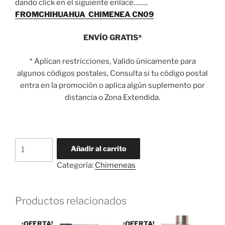
dando click en el siguiente enlace……..
FROMCHIHUAHUA CHIMENEA CN09
ENVÍO GRATIS*
* Aplican restricciones, Valido únicamente para
algunos códigos postales, Consulta si tu código postal
entra en la promoción o aplica algún suplemento por
distancia o Zona Extendida.
CHIMENEA
Añadir al carrito
CN09
Categoría:
Chimeneas
-
Cubierta
FIERRO
Productos relacionados
VACIADO,
Vidrio
¡OFERTA!
¡OFERTA!