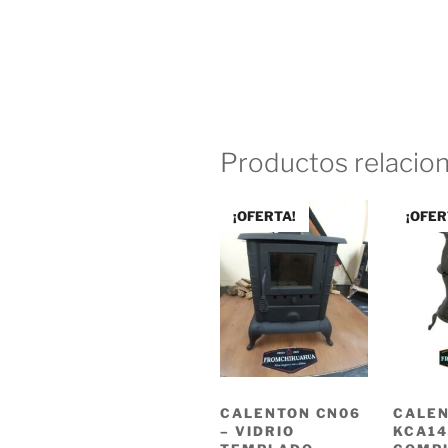
Productos relacio
¡OFERTA!
¡OFER
CALENTON CN06
CALE
– VIDRIO
KCA14