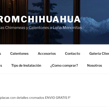
ROMCHIHUAHUA
fas Chimeneas y Calentones a Leña Menonitas
s
Calentones
Accesorios
Contacto
Galeria Clie
as
Tips de Instalación
¿Como comprar?
Nosotros
placas con detalles cromados ENVIO GRATIS !!*