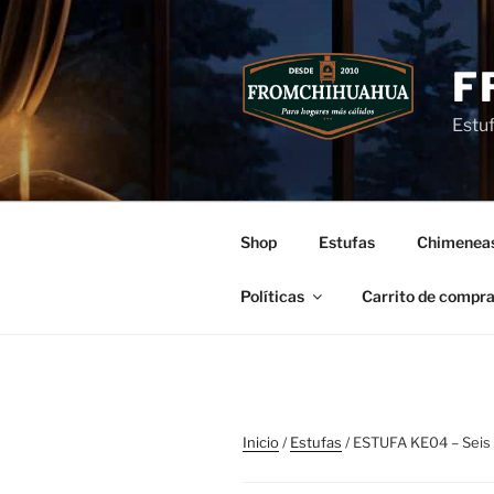
Ir
al
contenido
F
Estu
Shop
Estufas
Chimenea
Políticas
Carrito de compr
Inicio
/
Estufas
/ ESTUFA KE04 – Seis 