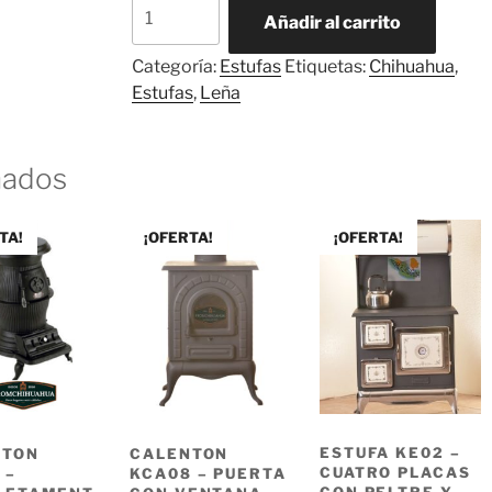
ESTUFA
Añadir al carrito
KE04
-
Categoría:
Estufas
Etiquetas:
Chihuahua
,
Seis
Estufas
,
Leña
placas
con
detalles
nados
cromados
ENVIO
TA!
¡OFERTA!
¡OFERTA!
GRATIS
!!*
cantidad
ESTUFA KE02 –
NTON
CALENTON
CUATRO PLACAS
 –
KCA08 – PUERTA